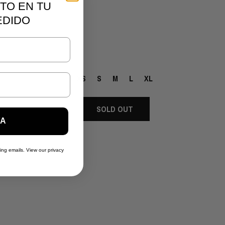
TO EN TU
EDIDO
XS
S
M
L
XL
SOLD OUT
YA
ing emails. View our privacy