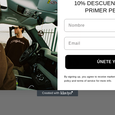
10% DESCUEN
PRIMER P
NOMBRE
CORREO
ÚNETE 
By signing up, you agree to receive market
policy and terms of service for more info.